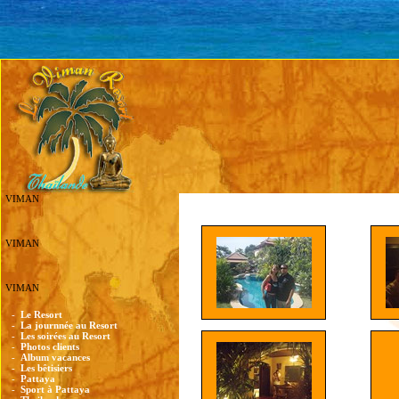
VIMAN
VIMAN
VIMAN
-
Le Resort
-
La journnée au Resort
-
Les soirées au Resort
-
Photos clients
-
Album vacances
-
Les bêtisiers
-
Pattaya
-
Sport à Pattaya