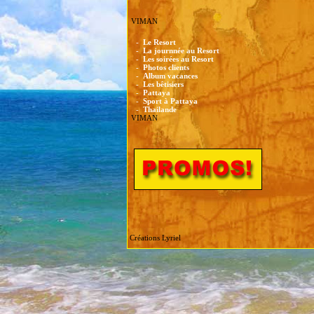
VIMAN
-
Le Resort
-
La journnée au Resort
-
Les soirées au Resort
-
Photos clients
-
Album vacances
-
Les bêtisiers
-
Pattaya
-
Sport à Pattaya
-
Thailande
VIMAN
Créations Lyriel