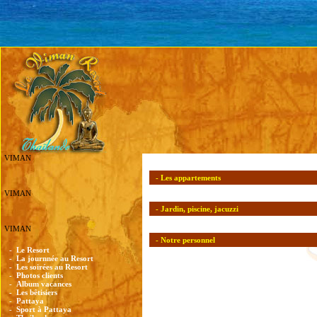
VIMAN
- Les appartements
VIMAN
- Jardin, piscine, jacuzzi
VIMAN
- Notre personnel
-
Le Resort
-
La journnée au Resort
-
Les soirées au Resort
-
Photos clients
-
Album vacances
-
Les bêtisiers
-
Pattaya
-
Sport à Pattaya