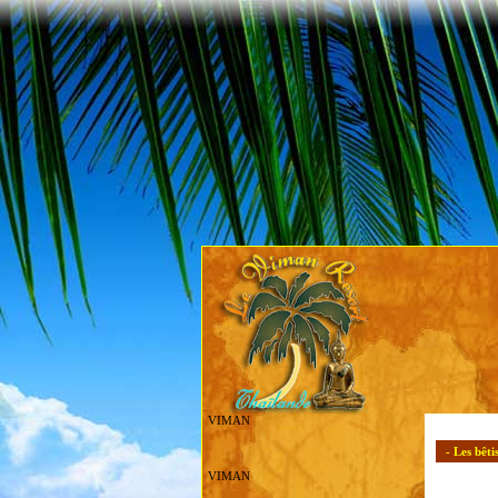
VIMAN
- Les bêti
VIMAN