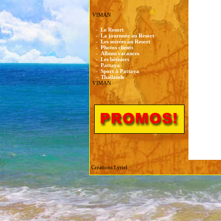
VIMAN
-
Le Resort
-
La journnée au Resort
-
Les soirées au Resort
-
Photos clients
-
Album vacances
-
Les bêtisiers
-
Pattaya
-
Sport à Pattaya
-
Thailande
VIMAN
Créations Lyriel