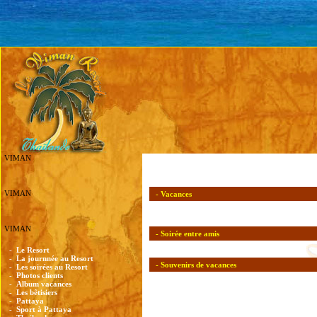
VIMAN
VIMAN
- Vacances
VIMAN
- Soirée entre amis
-
Le Resort
-
La journnée au Resort
- Souvenirs de vacances
-
Les soirées au Resort
-
Photos clients
-
Album vacances
-
Les bêtisiers
-
Pattaya
-
Sport à Pattaya