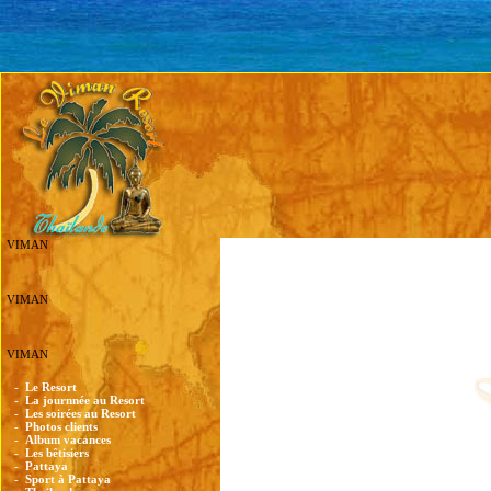
VIMAN
VIMAN
VIMAN
-
Le Resort
-
La journnée au Resort
-
Les soirées au Resort
-
Photos clients
-
Album vacances
-
Les bêtisiers
-
Pattaya
-
Sport à Pattaya