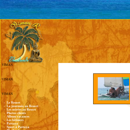
VIMAN
VIMAN
VIMAN
-
Le Resort
-
La journnée au Resort
-
Les soirées au Resort
-
Photos clients
-
Album vacances
-
Les bêtisiers
-
Pattaya
-
Sport à Pattaya